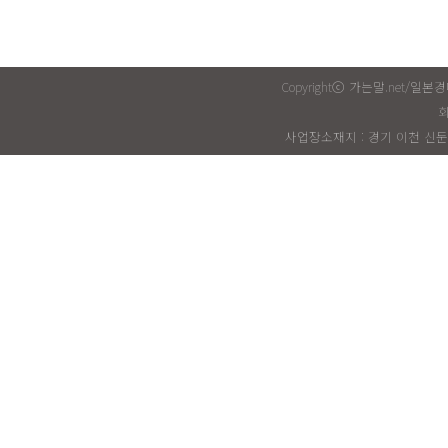
Copyrightⓒ 가는말.net/일
회
사업장소재지 : 경기 이천 신둔면 