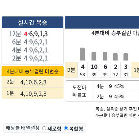
실시간 복승
12분
4
-6,9,1,3
4분대비 승부걸린 마
6분
4-9,6,2,1
4분
4-9,6,2,1
2분
4-9,6,2,1
4
10
6
2
3
2분
1
4분대비 승부걸린 마번순
58
39
39
32
32
2분
4,10,6,2,3
4분
9
45%
도전마
1분
4,10,9,2,3
확률표
2분
9
45%
복승, 삼복승 상기 추천
4분대비 승부걸린 마번 
배당률 배열설정
세로형
복합형