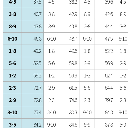
4-5
37.5
4-5
38.2
4-5
39.6
4-5
3-8
40.7
3-8
42.9
8-9
42.6
8-9
8-9
43.8
8-9
43.8
3-8
44.4
3-8
6-10
46.8
6-10
48.7
6-10
47.5
6-10
1-8
49.2
1-8
49.6
1-8
52.2
1-8
5-6
52.5
5-6
59.8
2-9
56.9
2-9
1-2
59.2
1-2
59.9
1-2
62.4
1-2
2-3
72.7
2-9
61.5
5-6
64.4
5-6
2-9
72.8
2-3
74.6
2-3
79.7
2-3
3-10
75.4
3-10
80.3
9-10
84.3
9-10
3-5
84.2
9-10
84.6
5-9
87.8
5-9