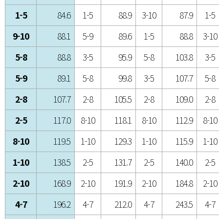
1-5
84.6
1-5
88.9
3-10
87.9
1-5
9-10
88.1
5-9
89.6
1-5
88.8
3-10
5-8
88.8
3-5
95.9
5-8
103.8
3-5
5-9
89.1
5-8
99.8
3-5
107.7
5-8
2-8
107.7
2-8
105.5
2-8
109.0
2-8
2-5
117.0
8-10
118.1
8-10
112.9
8-10
8-10
119.5
1-10
129.3
1-10
115.9
1-10
1-10
138.5
2-5
131.7
2-5
140.0
2-5
2-10
168.9
2-10
191.9
2-10
184.8
2-10
4-7
196.2
4-7
212.0
4-7
243.5
4-7