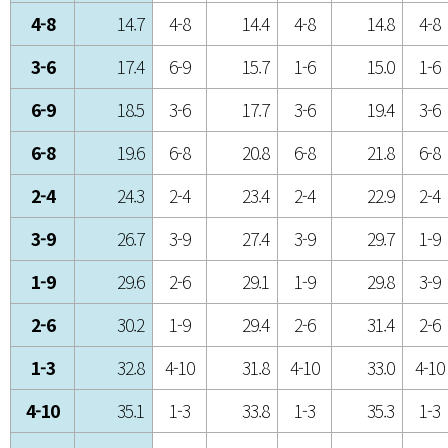
4-8
14.7
4-8
14.4
4-8
14.8
4-8
3-6
17.4
6-9
15.7
1-6
15.0
1-6
6-9
18.5
3-6
17.7
3-6
19.4
3-6
6-8
19.6
6-8
20.8
6-8
21.8
6-8
2-4
24.3
2-4
23.4
2-4
22.9
2-4
3-9
26.7
3-9
27.4
3-9
29.7
1-9
1-9
29.6
2-6
29.1
1-9
29.8
3-9
2-6
30.2
1-9
29.4
2-6
31.4
2-6
1-3
32.8
4-10
31.8
4-10
33.0
4-10
4-10
35.1
1-3
33.8
1-3
35.3
1-3