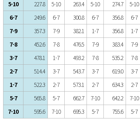
5-10
227.8
5-10
263.4
5-10
274.7
5-10
6-7
249.6
6-7
300.8
6-7
356.8
6-7
7-9
357.3
7-9
382.1
1-7
356.8
1-7
7-8
452.6
7-8
476.5
7-9
383.4
7-9
3-7
478.1
1-7
493.2
7-8
535.2
7-8
2-7
514.4
3-7
543.7
3-7
619.0
3-7
1-7
522.3
2-7
573.1
2-7
634.3
2-7
5-7
565.8
5-7
662.7
7-10
642.2
7-10
7-10
595.6
7-10
695.3
5-7
755.6
5-7