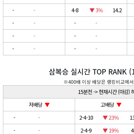
-
-
4-8
▼ 3%
14.2
-
-
-
-
-
-
-
-
-
-
-
-
삼복승 실시간 TOP RANK (
※400배 이상 배당은 랭킹비교에서
15분전 -> 현재시간 (마감)
저배당
▼
고배당
▼
-
-
2-4-10
▼ 23%
1
-
-
2-4-9
▼ 19%
4