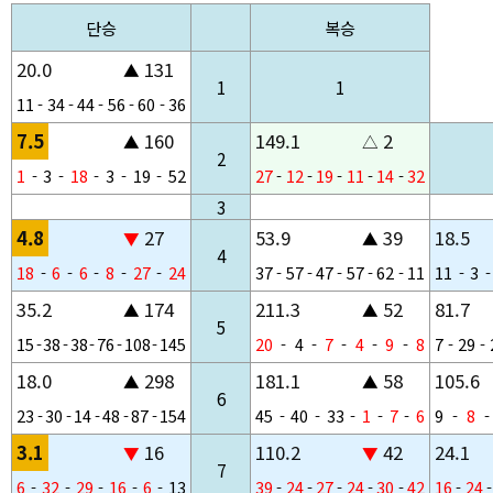
단승
복승
20.0
131
▲
1
1
11
-
34
-
44
-
56
-
60
-
36
7.5
160
149.1
2
▲
△
2
1
-
3
-
18
-
3
-
19
-
52
27
-
12
-
19
-
11
-
14
-
32
3
4.8
27
53.9
39
18.5
▼
▲
4
18
-
6
-
6
-
8
-
27
-
24
37
-
57
-
47
-
57
-
62
-
11
11
-
3
-
35.2
174
211.3
52
81.7
▲
▲
5
15
-
38
-
38
-
76
-
108
-
145
20
-
4
-
7
-
4
-
9
-
8
7
-
29
-
18.0
298
181.1
58
105.6
▲
▲
6
23
-
30
-
14
-
48
-
87
-
154
45
-
40
-
33
-
1
-
7
-
6
9
-
8
-
3.1
16
110.2
42
24.1
▼
▼
7
6
-
32
-
29
-
16
-
6
-
13
39
-
24
-
27
-
24
-
30
-
42
16
-
24
-