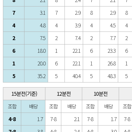
7
3.1
7
2.9
8
2.9
8
4
4.8
4
3.9
4
4.5
4
2
7.5
2
7.4
2
7.7
2
6
18.0
1
22.1
6
23.3
6
1
20.0
6
22.1
1
26.8
1
5
35.2
5
40.4
5
48.3
5
15분전(기준)
12분전
10분전
조합
배당
조합
배당
조합
배당
조합
4-8
1.7
7-8
2.1
7-8
1.7
7-8
7-8
3.8
4-8
2.4
4-8
3.0
4-8