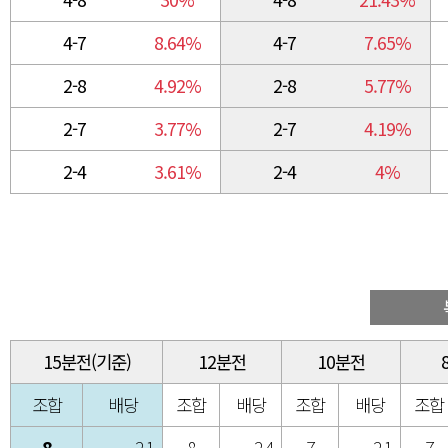
4-7
8.64%
4-7
7.65%
2-8
4.92%
2-8
5.77%
2-7
3.77%
2-7
4.19%
2-4
3.61%
2-4
4%
15분전(기준)
12분전
10분전
조합
배당
조합
배당
조합
배당
조합
8
2.1
8
2.4
7
2.1
7