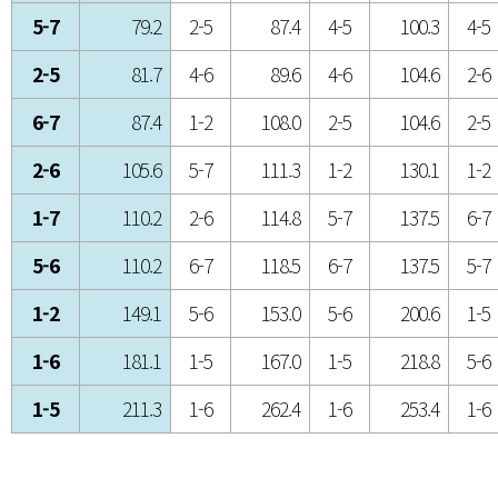
5-7
79.2
2-5
87.4
4-5
100.3
4-5
2-5
81.7
4-6
89.6
4-6
104.6
2-6
6-7
87.4
1-2
108.0
2-5
104.6
2-5
2-6
105.6
5-7
111.3
1-2
130.1
1-2
1-7
110.2
2-6
114.8
5-7
137.5
6-7
5-6
110.2
6-7
118.5
6-7
137.5
5-7
1-2
149.1
5-6
153.0
5-6
200.6
1-5
1-6
181.1
1-5
167.0
1-5
218.8
5-6
1-5
211.3
1-6
262.4
1-6
253.4
1-6