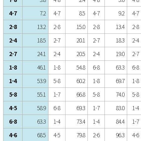
4-7
7.2
4-7
8.5
4-7
9.2
4-7
2-8
13.2
2-8
15.0
2-8
13.4
2-8
2-4
18.5
2-7
20.1
2-7
18.3
2-4
2-7
24.1
2-4
20.5
2-4
19.0
2-7
1-8
46.1
1-8
54.8
6-8
63.3
6-8
1-4
53.9
5-8
60.2
1-8
69.7
1-8
5-8
55.1
1-7
66.8
5-8
74.0
5-8
4-5
58.9
6-8
69.3
1-7
83.0
1-4
6-8
63.3
1-4
73.4
1-4
84.4
1-7
4-6
68.5
4-5
79.8
2-6
96.3
4-6