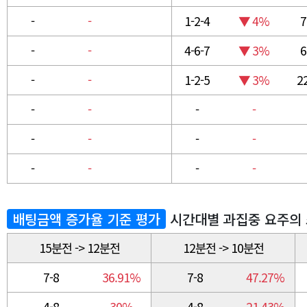
-
-
1-2-4
▼ 4%
7
-
-
4-6-7
▼ 3%
6
-
-
1-2-5
▼ 3%
2
-
-
-
-
-
-
-
-
-
-
-
-
배팅금액 증가율 기준 평가
시간대별 과집중 요주의
15분전 -> 12분전
12분전 -> 10분전
7-8
36.91%
7-8
47.27%
4-8
30%
4-8
21.43%