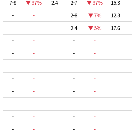
7-8
▼ 37%
2.4
2-7
▼ 37%
15.3
-
-
2-8
▼ 7%
12.3
-
-
2-4
▼ 5%
17.6
-
-
-
-
-
-
-
-
-
-
-
-
-
-
-
-
-
-
-
-
-
-
-
-
-
-
-
-
-
-
-
-