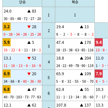
단승
복승
24.0
83
▲
1
1
30
-
65
-
48
-
72
-
27
-
20
3.2
28
19.4
13
▼
▲
2
0
-
28
-
34
-
28
-
25
-
28
9
-
2
-
5
-
8
-
8
-
2
5.9
5
47.4
170
9.4
▲
▲
3
33
-
22
-
6
-
11
-
19
-
1
18
-
15
-
38
-
63
-
85
-
116
13
-
8
-
13.1
52
18.8
204
11.0
▼
▲
4
11
-
16
-
13
-
6
-
16
-
9
24
-
22
-
49
-
78
-
90
-
119
1
-
3
-
6.9
20
65.9
109
7.9
▼
▲
5
34
-
66
-
8
-
40
-
36
-
30
5
-
8
-
32
-
55
-
50
-
70
8
-
5
-
6.8
47
62.4
55
10.3
▲
▲
6
40
-
70
-
103
-
73
-
77
-
83
11
-
1
-
13
-
34
-
35
-
60
7
-
17
12.1
62
107.8
137
13.3
▲
▲