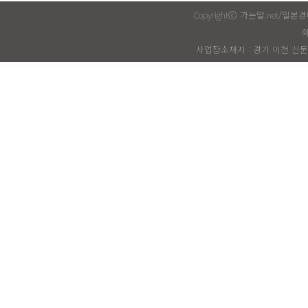
Copyrightⓒ 가는말.net/일
회
사업장소재지 : 경기 이천 신둔면 