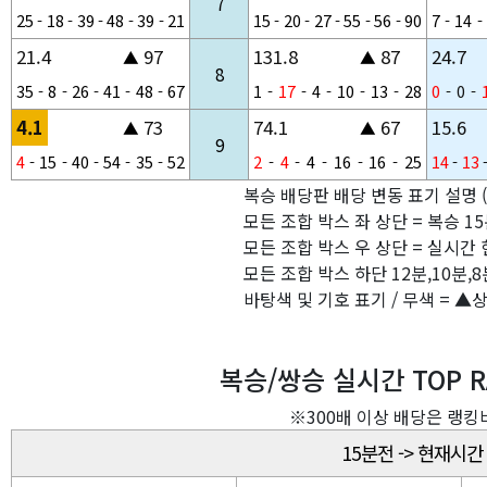
7
25
-
18
-
39
-
48
-
39
-
21
15
-
20
-
27
-
55
-
56
-
90
7
-
14
-
21.4
97
131.8
87
24.7
▲
▲
8
35
-
8
-
26
-
41
-
48
-
67
1
-
17
-
4
-
10
-
13
-
28
0
-
0
-
4.1
73
74.1
67
15.6
▲
▲
9
4
-
15
-
40
-
54
-
35
-
52
2
-
4
-
4
-
16
-
16
-
25
14
-
13
복승 배당판 배당 변동 표기 설명 
모든 조합 박스 좌 상단 = 복승 1
모든 조합 박스 우 상단 = 실시간 
모든 조합 박스 하단 12분,10분,8
바탕색 및 기호 표기 / 무색 = ▲
복승/쌍승 실시간 TOP R
※300배 이상 배당은 랭
15분전 -> 현재시간