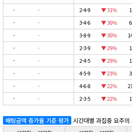
-
-
2-4-9
▼ 31%
1
-
-
3-4-6
▼ 30%
6
-
-
3-8-9
▼ 30%
1
-
-
2-3-9
▼ 29%
1
-
-
2-4-5
▼ 29%
1
-
-
4-5-9
▼ 23%
3
-
-
4-6-8
▼ 22%
2
-
-
2-3-5
▼ 22%
1
배팅금액 증가율 기준 평가
시간대별 과집중 요주의