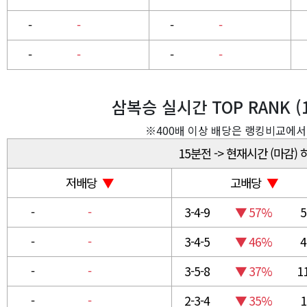
-
-
-
-
-
-
-
-
삼복승 실시간 TOP RANK (
※400배 이상 배당은 랭킹비교에서
15분전 -> 현재시간 (마감)
저배당
▼
고배당
▼
-
-
3-4-9
▼ 57%
5
-
-
3-4-5
▼ 46%
4
-
-
3-5-8
▼ 37%
1
-
-
2-3-4
▼ 35%
1