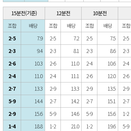
15분전(기준)
12분전
10분전
조합
배당
조합
배당
조합
배당
조합
2-5
7.9
2-5
7.2
2-5
7.5
2-5
2-3
9.4
2-3
8.1
2-3
8.6
2-3
2-6
10.3
2-6
11.0
2-4
10.6
2-4
2-4
11.0
2-4
11.1
2-6
12.0
2-6
2-7
13.3
2-9
13.3
2-9
13.5
2-9
5-9
14.4
2-7
14.2
2-7
15.1
2-7
2-9
15.6
5-9
14.6
5-9
15.6
1-2
1-4
18.8
1-2
21.0
1-2
19.6
5-9