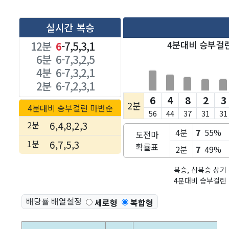
실시간 복승
12분
6
-7,5,3,1
4분대비 승부걸린
6분
6-7,3,2,5
4분
6-7,3,2,1
2분
6-7,2,3,1
6
4
8
2
3
2분
4분대비 승부걸린 마번순
56
44
37
31
31
2분
6,4,8,2,3
4분
7
55%
도전마
1분
6,7,5,3
확률표
2분
7
49%
복승, 삼복승 상기
4분대비 승부걸린 
배당률 배열설정
세로형
복합형