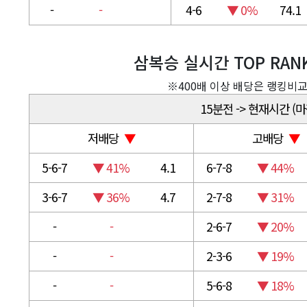
-
-
4-6
▼ 0%
74.1
삼복승 실시간 TOP RANK
※400배 이상 배당은 랭킹비
15분전 -> 현재시간 (
저배당
▼
고배당
▼
5-6-7
▼ 41%
4.1
6-7-8
▼ 44%
3-6-7
▼ 36%
4.7
2-7-8
▼ 31%
-
-
2-6-7
▼ 20%
-
-
2-3-6
▼ 19%
-
-
5-6-8
▼ 18%