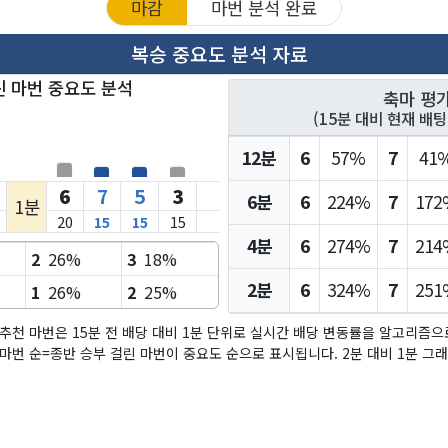
마감
마번 분석 완료
복승 중요도 분석 자료
 마번 중요도 분석
축마 평
(15분 대비 현재 배
12분
6
57%
7
41
6
7
5
3
6분
6
224%
7
172
1분
20
15
15
15
4분
6
274%
7
214
2
26%
3
18%
2분
6
324%
7
251
1
26%
2
25%
 추천 마번은 15분 전 배당 대비 1분 단위로 실시간 배당 변동률을 알고리즘
마번 순=종반 승부 걸린 마번이 중요도 순으로 표시됩니다. 2분 대비 1분 그래