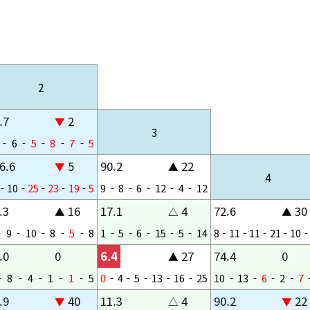
2
.7
2
▼
3
-
6
-
5
-
8
-
7
-
5
6.6
5
90.2
22
▼
▲
4
-
10
-
25
-
23
-
19
-
5
9
-
8
-
6
-
12
-
4
-
12
.3
16
17.1
4
72.6
30
▲
△
▲
-
9
-
10
-
8
-
5
-
8
1
-
5
-
6
-
15
-
5
-
14
8
-
11
-
11
-
21
-
10
-
.0
0
6.4
27
74.4
0
▲
-
8
-
4
-
1
-
1
-
5
0
-
4
-
5
-
13
-
16
-
25
10
-
13
-
6
-
2
-
7
.9
40
11.3
4
90.2
22
▼
△
▼