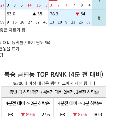
7
27
3
-
3
-
5
-
14
-
15
-
3
3
-
7
-
7
-
7
-
0
-
4
93.0
35
78.3
64
▲
▼
8
59
9
-
16
-
26
-
27
-
37
-
46
13
-
18
-
9
-
23
-
26
-
69
좋은 자료가 됨)
 대비 등락률 / 표기 단위 %)
률 변동을 표기
배당
복승 급변동 TOP RANK (4분 전 대비)
※300배 이상 배당은 랭킹비교에서 제외 됩니다
종반 급 하락 평가 / 4분전 대비 2분전, 1분전 하락순
4분전 대비 -> 2분 하락순
4분전 대비 -> 1분 하락순
1-8
▼ 89%
27.6
1-8
▼ 87%
30.3