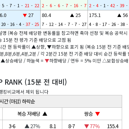
-
5
-
7
-
1
-
21
-
22
2
-
6
-
6
-
7
-
16
-
7
2
-
4
-
1
-
42
-
39
-
6.0
27
80.4
25
175.1
56
▼
▲
▲
20
-
16
-
4
-
37
-
25
7
-
12
-
14
-
7
-
7
-
27
4
-
8
-
17
-
26
-
38
-
설명 (복승 전체 배당판 변동률을 참고하면 축마 선정 및 복승 공략시 
승 15분 전 평가 기준 배당으로 고점 됨
시간 현 등락률이 ▲상향, ▼하향으로 표기 됨 (복승 15분 전 기준 배당
분,8분,6분,4분,2분 / 각 2분간 15분 전 기준 배당 대비 순간 등락
= ▲상승배당 / 하늘색 =
▼
하향배당 / 연두 = 5% 미만 △보합상승
 RANK (15분 전 대비)
 랭킹비교에서 제외 됩니다
재시간 (마감) 하락순
복승 저배당 ▲
쌍승
▼
3-6
▲ 27%
8.1
8-7
▼ 77%
155.4