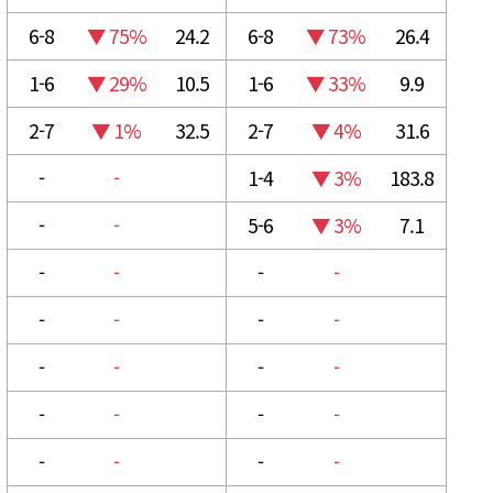
6-8
▼ 75%
24.2
6-8
▼ 73%
26.4
1-6
▼ 29%
10.5
1-6
▼ 33%
9.9
2-7
▼ 1%
32.5
2-7
▼ 4%
31.6
-
-
1-4
▼ 3%
183.8
-
-
5-6
▼ 3%
7.1
-
-
-
-
-
-
-
-
-
-
-
-
-
-
-
-
-
-
-
-