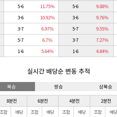
5-6
11.75%
5-6
9.88%
3-6
10.92%
3-6
9.76%
3-7
6.97%
5-7
9.55%
5-7
6.7%
3-7
7.27%
1-6
5.64%
1-6
4.84%
실시간 배당순 변동 추적
복승
쌍승
삼복승
8분전
6분전
4분전
2분전
조합
배당
조합
배당
조합
배당
조합
배