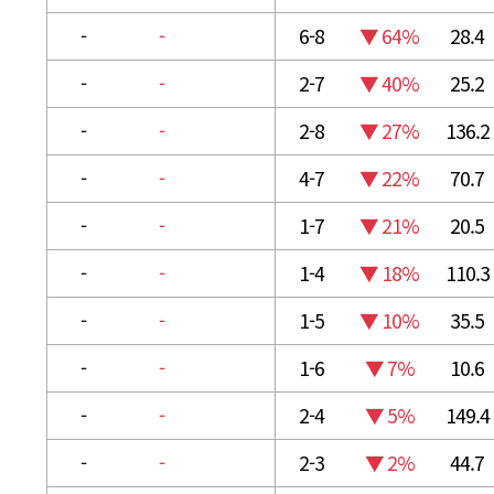
-
-
6-8
▼ 64%
28.4
-
-
2-7
▼ 40%
25.2
-
-
2-8
▼ 27%
136.2
-
-
4-7
▼ 22%
70.7
-
-
1-7
▼ 21%
20.5
-
-
1-4
▼ 18%
110.3
-
-
1-5
▼ 10%
35.5
-
-
1-6
▼ 7%
10.6
-
-
2-4
▼ 5%
149.4
-
-
2-3
▼ 2%
44.7