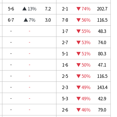
5-6
▲ 13%
7.2
2-1
▼ 74%
202.7
6-7
▲ 7%
3.0
7-8
▼ 56%
116.5
-
-
1-7
▼ 55%
48.3
-
-
2-7
▼ 53%
74.0
-
-
5-1
▼ 51%
80.3
-
-
1-6
▼ 50%
47.1
-
-
2-5
▼ 50%
116.5
-
-
2-3
▼ 49%
143.4
-
-
5-3
▼ 49%
42.9
-
-
2-6
▼ 46%
79.0