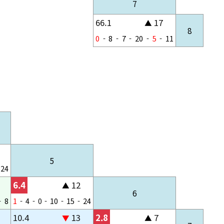
7
66.1
17
▲
8
0
-
8
-
7
-
20
-
5
-
11
5
24
6.4
12
▲
6
-
8
1
-
4
-
0
-
10
-
15
-
24
10.4
13
2.8
7
▼
▲