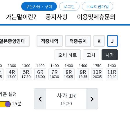
쿠폰사용
/ 구매
로그인
무료회원가입
가는말이란?
공지사항
이용및제휴문의
일본중앙경마
적중내역
적중통계
K
J
오비 히로
고치
사가
0
1300
1300
1400
1400
1400
1400
1750
1400
R
4R
5R
6R
7R
8R
9R
10R
11R
25
17:00
17:30
18:00
18:30
19:05
19:35
20:05
20:40
기준 설정
사가 1R
15:20
15분