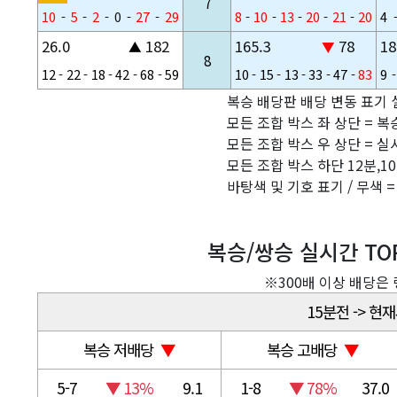
7
10
-
5
-
2
-
0
-
27
-
29
8
-
10
-
13
-
20
-
21
-
20
4
26.0
182
165.3
78
18
▲
▼
8
12
-
22
-
18
-
42
-
68
-
59
10
-
15
-
13
-
33
-
47
-
83
9
-
복승 배당판 배당 변동 표기 
모든 조합 박스 좌 상단 = 복
모든 조합 박스 우 상단 = 실
모든 조합 박스 하단 12분,10
바탕색 및 기호 표기 / 무색 
복승/쌍승 실시간 TOP
※300배 이상 배당은
15분전 -> 현
복승 저배당
▼
복승 고배당
▼
5-7
▼ 13%
9.1
1-8
▼ 78%
37.0