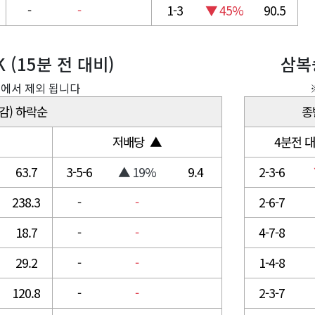
-
-
1-3
▼ 45%
90.5
 (15분 전 대비)
삼복승
교에서 제외 됩니다
마감) 하락순
종
저배당 ▲
4분전 대
63.7
3-5-6
▲ 19%
9.4
2-3-6
238.3
-
-
2-6-7
18.7
-
-
4-7-8
29.2
-
-
1-4-8
120.8
-
-
2-3-7