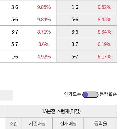
3-6
9.85%
1-6
9.52%
5-6
9.84%
5-6
8.43%
3-7
8.71%
3-6
8.34%
5-7
8.6%
3-7
6.19%
1-6
4.92%
5-7
6.17%
인기도순
등락율순
15분전 ->현재(마감)
당
조합
기준배당
현재배당
등락율