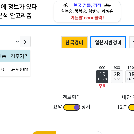
동에 정보가 있다
분석 알고리즘
한국경마
일본지방경마
쌍승
경주거리
900
900
130
.0
右900m
1R
2R
3
15:20
15:55
16:
무료
정보형태
배당 
요약
상세
12분