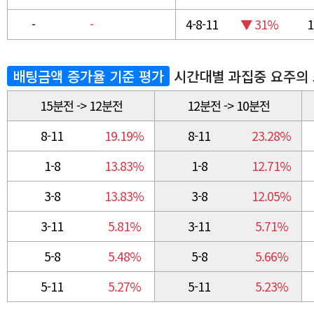
-
-
4-8-11
▼ 31%
1
배팅금액 증가율 기준 평가
시간대별 과집중 요주의
15분전 -> 12분전
12분전 -> 10분전
8-11
19.19%
8-11
23.28%
1-8
13.83%
1-8
12.71%
3-8
13.83%
3-8
12.05%
3-11
5.81%
3-11
5.71%
5-8
5.48%
5-8
5.66%
5-11
5.27%
5-11
5.23%