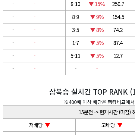
-
-
8-10
▼ 15%
250.7
-
-
8-9
▼ 9%
154.5
-
-
3-5
▼ 8%
74.2
-
-
1-7
▼ 5%
87.4
-
-
5-11
▼ 5%
12.7
-
-
-
-
삼복승 실시간 TOP RANK (
※400배 이상 배당은 랭킹비교에서
15분전 -> 현재시간 (마감)
저배당
▼
고배당
▼