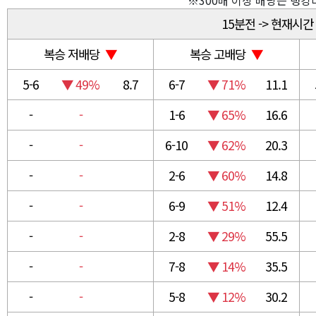
※300배 이상 배당은 랭
15분전 -> 현재시간
복승 저배당
▼
복승 고배당
▼
5-6
▼ 49%
8.7
6-7
▼ 71%
11.1
-
-
1-6
▼ 65%
16.6
-
-
6-10
▼ 62%
20.3
-
-
2-6
▼ 60%
14.8
-
-
6-9
▼ 51%
12.4
-
-
2-8
▼ 29%
55.5
-
-
7-8
▼ 14%
35.5
-
-
5-8
▼ 12%
30.2