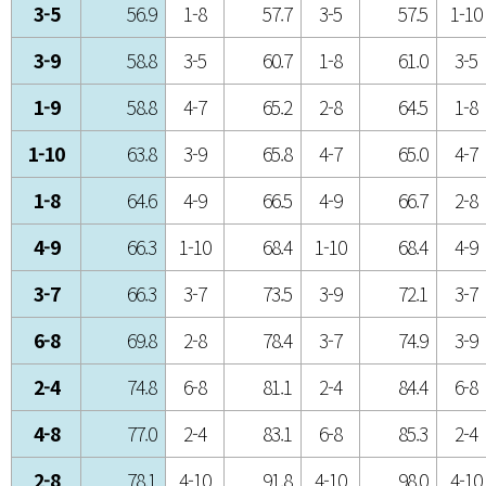
3-5
56.9
1-8
57.7
3-5
57.5
1-10
3-9
58.8
3-5
60.7
1-8
61.0
3-5
1-9
58.8
4-7
65.2
2-8
64.5
1-8
1-10
63.8
3-9
65.8
4-7
65.0
4-7
1-8
64.6
4-9
66.5
4-9
66.7
2-8
4-9
66.3
1-10
68.4
1-10
68.4
4-9
3-7
66.3
3-7
73.5
3-9
72.1
3-7
6-8
69.8
2-8
78.4
3-7
74.9
3-9
2-4
74.8
6-8
81.1
2-4
84.4
6-8
4-8
77.0
2-4
83.1
6-8
85.3
2-4
2-8
78.1
4-10
91.8
4-10
98.0
4-10