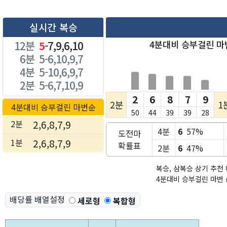
실시간 복승
12분
5
-7,9,6,10
4분대비 승부걸린 마
6분
5-6,10,9,7
4분
5-10,6,9,7
2분
5-6,7,10,9
2
6
8
7
9
2분
1
4분대비 승부걸린 마번순
50
44
39
39
28
2분
2,6,8,7,9
4분
6
57%
도전마
1분
2,6,8,7,9
확률표
2분
6
47%
복승, 삼복승 상기 추천
4분대비 승부걸린 마번 
배당률 배열설정
세로형
복합형