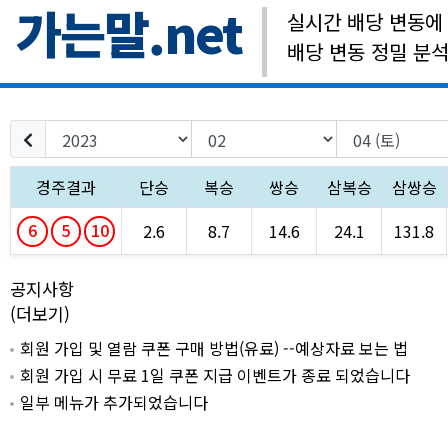
가는말.net
실시간 배당 변동에
배당 변동 정밀 분
경주결과
단승
복승
쌍승
삼복승
삼쌍승
6
5
10
2.6
8.7
14.6
24.1
131.8
공지사항
(더보기)
회원 가입 및 열람 쿠폰 구매 방법(유료) --예상자료 보는 법
회원 가입 시 무료 1일 쿠폰 지급 이벤트가 종료 되었습니다
일부 메뉴가 추가되었습니다