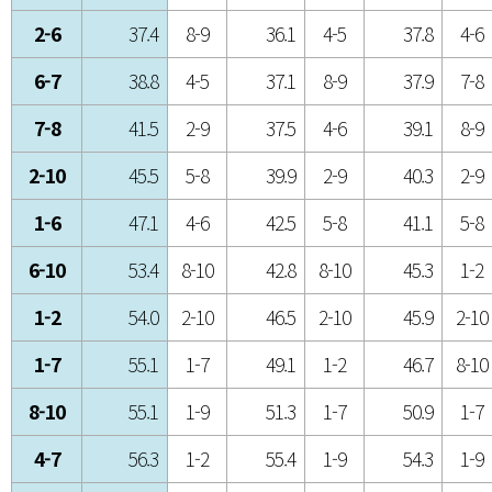
2-6
37.4
8-9
36.1
4-5
37.8
4-6
6-7
38.8
4-5
37.1
8-9
37.9
7-8
7-8
41.5
2-9
37.5
4-6
39.1
8-9
2-10
45.5
5-8
39.9
2-9
40.3
2-9
1-6
47.1
4-6
42.5
5-8
41.1
5-8
6-10
53.4
8-10
42.8
8-10
45.3
1-2
1-2
54.0
2-10
46.5
2-10
45.9
2-10
1-7
55.1
1-7
49.1
1-2
46.7
8-10
8-10
55.1
1-9
51.3
1-7
50.9
1-7
4-7
56.3
1-2
55.4
1-9
54.3
1-9