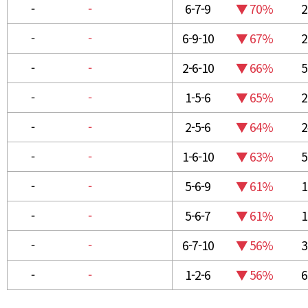
-
-
6-7-9
▼ 70%
2
-
-
6-9-10
▼ 67%
2
-
-
2-6-10
▼ 66%
5
-
-
1-5-6
▼ 65%
2
-
-
2-5-6
▼ 64%
2
-
-
1-6-10
▼ 63%
5
-
-
5-6-9
▼ 61%
1
-
-
5-6-7
▼ 61%
1
-
-
6-7-10
▼ 56%
3
-
-
1-2-6
▼ 56%
6