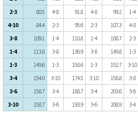
2-3
80.5
4-8
91.8
4-8
99.2
1-4
4-10
84.4
2-3
95.6
2-3
107.3
4-8
3-8
109.1
1-4
110.8
1-4
108.7
2-3
1-4
113.8
3-8
136.9
3-8
149.8
1-3
1-3
149.6
1-3
158.6
1-3
152.7
3-10
3-4
154.0
3-10
174.5
3-10
158.8
3-8
3-6
158.7
3-4
188.7
3-4
203.6
3-6
3-10
158.7
3-6
193.9
3-6
208.9
3-4