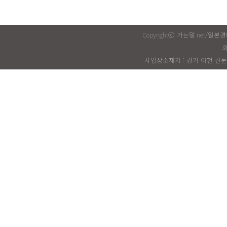
Copyrightⓒ 가는말.net/일
회
사업장소재지 : 경기 이천 신둔면 