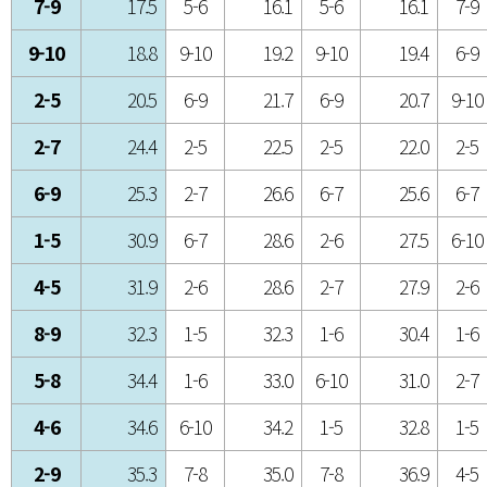
7-9
17.5
5-6
16.1
5-6
16.1
7-9
9-10
18.8
9-10
19.2
9-10
19.4
6-9
2-5
20.5
6-9
21.7
6-9
20.7
9-10
2-7
24.4
2-5
22.5
2-5
22.0
2-5
6-9
25.3
2-7
26.6
6-7
25.6
6-7
1-5
30.9
6-7
28.6
2-6
27.5
6-10
4-5
31.9
2-6
28.6
2-7
27.9
2-6
8-9
32.3
1-5
32.3
1-6
30.4
1-6
5-8
34.4
1-6
33.0
6-10
31.0
2-7
4-6
34.6
6-10
34.2
1-5
32.8
1-5
2-9
35.3
7-8
35.0
7-8
36.9
4-5