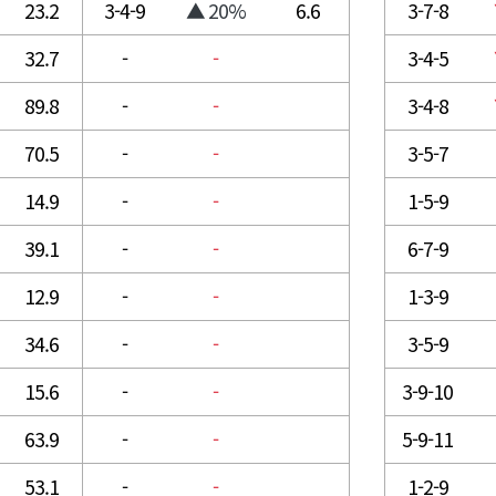
23.2
3-4-9
▲ 20%
6.6
3-7-8
32.7
-
-
3-4-5
89.8
-
-
3-4-8
70.5
-
-
3-5-7
14.9
-
-
1-5-9
39.1
-
-
6-7-9
12.9
-
-
1-3-9
34.6
-
-
3-5-9
15.6
-
-
3-9-10
63.9
-
-
5-9-11
53.1
-
-
1-2-9