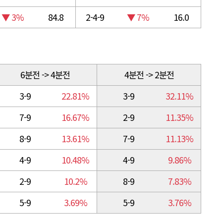
▼ 3%
84.8
2-4-9
▼ 7%
16.0
6분전 -> 4분전
4분전 -> 2분전
3-9
22.81%
3-9
32.11%
7-9
16.67%
2-9
11.35%
8-9
13.61%
7-9
11.13%
4-9
10.48%
4-9
9.86%
2-9
10.2%
8-9
7.83%
5-9
3.69%
5-9
3.76%