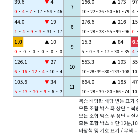
39.6
4
166.0
173
97
▼
▲
7
0
-
4
-
7
-
17
-
54
-
46
10
-
22
-
26
-
50
-
61
-
79
4
44.0
19
276.6
216
15
▼
▲
8
1
-
4
-
9
-
3
-
31
-
17
10
-
28
-
28
-
55
-
99
-
96
0
1.0
10
15.3
84
6.
▲
▲
9
0
-
0
-
0
-
0
-
0
-
0
5
-
0
-
3
-
17
-
30
-
35
4
126.1
27
553.3
193
55
▼
▲
10
6
-
16
-
22
-
4
-
10
-
4
10
-
28
-
39
-
80
-
133
-
108
10
105.6
34
664.0
185
47
▼
▲
11
5
-
13
-
20
-
9
-
6
-
2
10
-
28
-
39
-
80
-
66
-
74
10
복승 배당판 배당 변동 표기 
모든 조합 박스 좌 상단 = 복
모든 조합 박스 우 상단 = 실
모든 조합 박스 하단 12분,10
바탕색 및 기호 표기 / 무색 